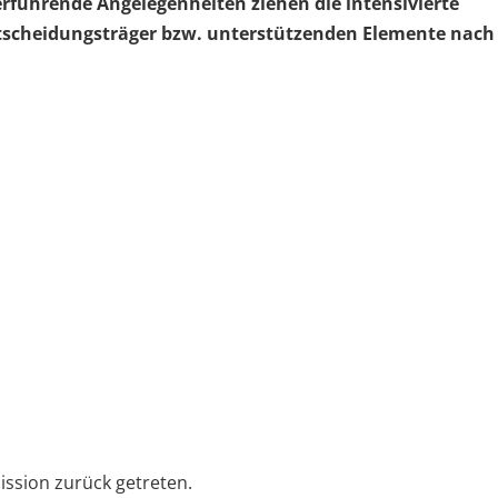
erführende Angelegenheiten ziehen die intensivierte
tscheidungsträger bzw. unterstützenden Elemente nach 
ission zurück getreten.